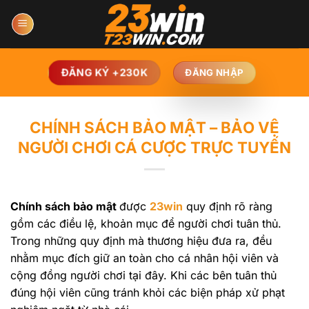
Bỏ
qua
nội
dung
ĐĂNG KÝ +230K
ĐĂNG NHẬP
CHÍNH SÁCH BẢO MẬT – BẢO VỆ
NGƯỜI CHƠI CÁ CƯỢC TRỰC TUYẾN
Chính sách bảo mật
được
23win
quy định rõ ràng
gồm các điều lệ, khoản mục để người chơi tuân thủ.
Trong những quy định mà thương hiệu đưa ra, đều
nhằm mục đích giữ an toàn cho cá nhân hội viên và
cộng đồng người chơi tại đây. Khi các bên tuân thủ
đúng hội viên cũng tránh khỏi các biện pháp xử phạt