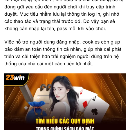
động gửi yêu cầu đến người chơi khi truy cập trình
duyệt. Mục tiêu nhằm lưu lại thông tin log in, ghi nhớ
các thao tác và trạng thái trước đó. Do vậy bạn sẽ
không cần nhập lại tên, pass mỗi khi vào chơi.
Việc hỗ trợ người dùng đăng nhập, cookies còn giúp
bảo đảm an toàn thông tin cá nhân, giúp nhà cái phát
triển và cải thiện hơn trải nghiệm người dùng trên hệ
thống của nhà cái một cách tiện lợi nhất.