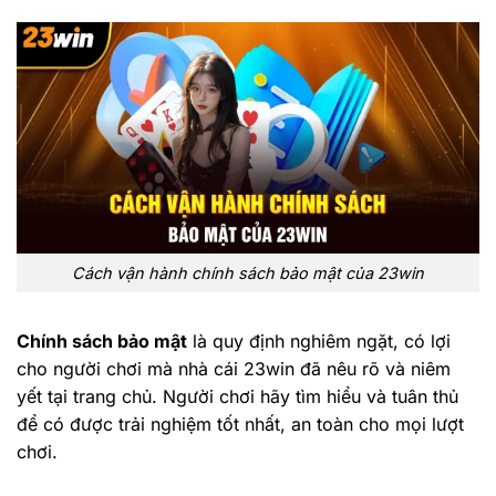
Cách vận hành chính sách bảo mật của 23win
Chính sách bảo mật
là quy định nghiêm ngặt, có lợi
cho người chơi mà nhà cái 23win đã nêu rõ và niêm
yết tại trang chủ. Người chơi hãy tìm hiểu và tuân thủ
để có được trải nghiệm tốt nhất, an toàn cho mọi lượt
chơi.