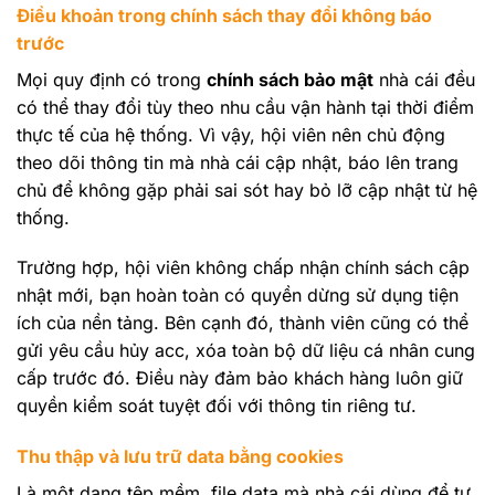
Điều khoản trong chính sách thay đổi không báo
trước
Mọi quy định có trong
chính sách bảo mật
nhà cái đều
có thể thay đổi tùy theo nhu cầu vận hành tại thời điểm
thực tế của hệ thống. Vì vậy, hội viên nên chủ động
theo dõi thông tin mà nhà cái cập nhật, báo lên trang
chủ để không gặp phải sai sót hay bỏ lỡ cập nhật từ hệ
thống.
Trường hợp, hội viên không chấp nhận chính sách cập
nhật mới, bạn hoàn toàn có quyền dừng sử dụng tiện
ích của nền tảng. Bên cạnh đó, thành viên cũng có thể
gửi yêu cầu hủy acc, xóa toàn bộ dữ liệu cá nhân cung
cấp trước đó. Điều này đảm bảo khách hàng luôn giữ
quyền kiểm soát tuyệt đối với thông tin riêng tư.
Thu thập và lưu trữ data bằng cookies
Là một dạng tệp mềm, file data mà nhà cái dùng để tự