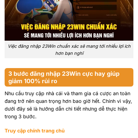
Việc đăng nhập 23Win chuẩn xác sẽ mang tới nhiều lợi ích
hơn bạn nghĩ
3 bước đăng nhập 23Win cực hay giúp
giảm 100% rủi ro
Nhu cầu truy cập nhà cái và tham gia cá cược an toàn
đang trở nên quan trọng hơn bao giờ hết. Chính vì vậy,
dưới đây sẽ là hướng dẫn chi tiết nhưng dễ thực hiện
trong 3 bước.
Truy cập chính trang chủ