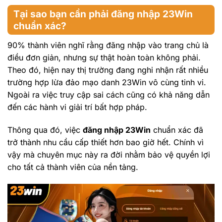
Tại sao bạn cần phải đăng nhập 23Win
chuẩn xác?
90% thành viên nghĩ rằng đăng nhập vào trang chủ là
điều đơn giản, nhưng sự thật hoàn toàn không phải.
Theo đó, hiện nay thị trường đang nghi nhận rất nhiều
trường hợp lừa đảo mạo danh 23Win vô cùng tinh vi.
Ngoài ra việc truy cập sai cách cũng có khả năng dẫn
đến các hành vi giải trí bất hợp pháp.
Thông qua đó, việc
đăng nhập 23Win
chuẩn xác đã
trở thành nhu cầu cấp thiết hơn bao giờ hết. Chính vì
vậy mà chuyên mục này ra đời nhằm bảo vệ quyền lợi
cho tất cả thành viên của nền tảng.