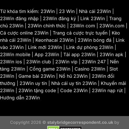
Từ khóa tìm kiếm: 23Win | 23 Win | Nhà cái 23Win |
23Win đăng nhập | 23Win đăng ký | Link 23Win | Trang
chủ 23Win | 23Win chính thức | 23Win com | 23Win.com |
Cá cược online 23Win | Trang cá cược trực tuyến | Kèo
nhà cái 23Win | Keonhacai 23Win | 23Win bóng đá | Link
vào 23Win | Link mới 23Win | Link dự phòng 23Win |
23Win mobile | App 23Win | Tải app 23Win | 23Win apk |
23Win ios | 23Win club | 23Win vip | 23Win 247 | Nền
tảng 23Win | Cổng game 23Win | Casino 23Win | Slot
23Win | Game bài 23Win | Nổ hũ 23Win | 23Win đổi
thưởng | 23Win uy tín | Nhà cái uy tín 23Win | Khuyến mãi
23Win | 23Win tặng code | Code 23Win | 23Win nạp rút |
Hướng dẫn 23Win
Copyright 2026 ©
stalybridgecorrespondent.co.uk
by