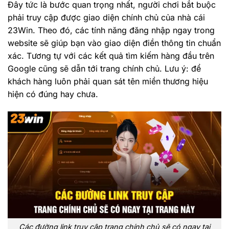
Đây tức là bước quan trọng nhất, người chơi bắt buộc
phải truy cập được giao diện chính chủ của nhà cái
23Win. Theo đó, các tính năng đăng nhập ngay trong
website sẽ giúp bạn vào giao diện điền thông tin chuẩn
xác. Tương tự với các kết quả tìm kiếm hàng đầu trên
Google cũng sẽ dẫn tới trang chính chủ. Lưu ý: để
khách hàng luôn phải quan sát tên miền thương hiệu
hiện có đúng hay chưa.
Các đường link truy cập trang chính chủ sẽ có ngay tại