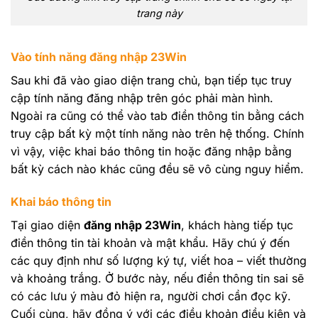
trang này
Vào tính năng đăng nhập 23Win
Sau khi đã vào giao diện trang chủ, bạn tiếp tục truy
cập tính năng đăng nhập trên góc phải màn hình.
Ngoài ra cũng có thể vào tab điền thông tin bằng cách
truy cập bất kỳ một tính năng nào trên hệ thống. Chính
vì vậy, việc khai báo thông tin hoặc đăng nhập bằng
bất kỳ cách nào khác cũng đều sẽ vô cùng nguy hiểm.
Khai báo thông tin
Tại giao diện
đăng nhập 23Win
, khách hàng tiếp tục
điền thông tin tài khoản và mật khẩu. Hãy chú ý đến
các quy định như số lượng ký tự, viết hoa – viết thường
và khoảng trắng. Ở bước này, nếu điền thông tin sai sẽ
có các lưu ý màu đỏ hiện ra, người chơi cần đọc kỹ.
Cuối cùng, hãy đồng ý với các điều khoản điều kiện và