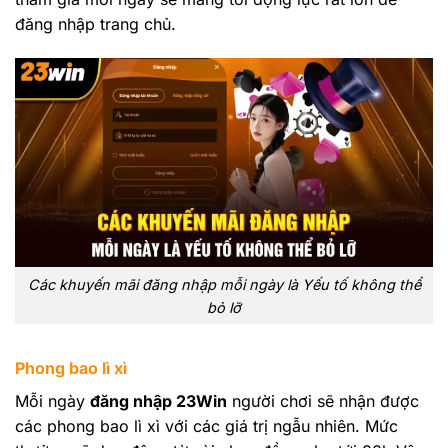
đăng nhập trang chủ.
Các khuyến mãi đăng nhập mỗi ngày là Yếu tố không thể
bỏ lỡ
Phong bao lì xì
Mỗi ngày
đăng nhập 23Win
người chơi sẽ nhận được
các phong bao lì xì với các giá trị ngẫu nhiên. Mức