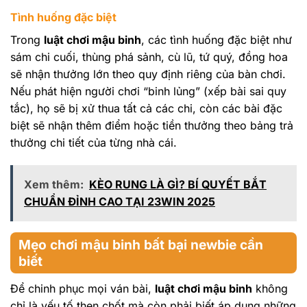
Tình huống đặc biệt
Trong
luật chơi mậu binh
, các tình huống đặc biệt như
sám chi cuối, thùng phá sảnh, cù lũ, tứ quý, đồng hoa
sẽ nhận thưởng lớn theo quy định riêng của bàn chơi.
Nếu phát hiện người chơi “binh lủng” (xếp bài sai quy
tắc), họ sẽ bị xử thua tất cả các chi, còn các bài đặc
biệt sẽ nhận thêm điểm hoặc tiền thưởng theo bảng trả
thưởng chi tiết của từng nhà cái.
Xem thêm:
KÈO RUNG LÀ GÌ? BÍ QUYẾT BẮT
CHUẨN ĐỈNH CAO TẠI 23WIN 2025
Mẹo chơi mậu binh bất bại newbie cần
biết
Để chinh phục mọi ván bài,
luật chơi mậu binh
không
chỉ là yếu tố then chốt mà còn phải biết áp dụng những