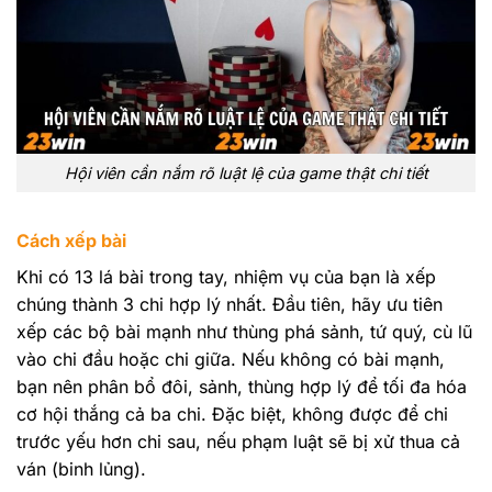
Hội viên cần nắm rõ luật lệ của game thật chi tiết
Cách xếp bài
Khi có 13 lá bài trong tay, nhiệm vụ của bạn là xếp
chúng thành 3 chi hợp lý nhất. Đầu tiên, hãy ưu tiên
xếp các bộ bài mạnh như thùng phá sảnh, tứ quý, cù lũ
vào chi đầu hoặc chi giữa. Nếu không có bài mạnh,
bạn nên phân bổ đôi, sảnh, thùng hợp lý để tối đa hóa
cơ hội thắng cả ba chi. Đặc biệt, không được để chi
trước yếu hơn chi sau, nếu phạm luật sẽ bị xử thua cả
ván (binh lủng).