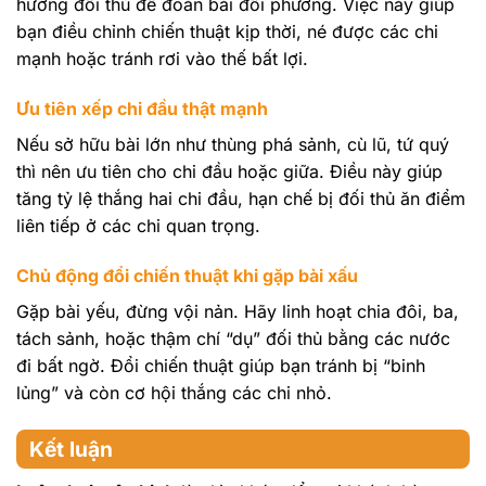
hướng đối thủ để đoán bài đối phương. Việc này giúp
bạn điều chỉnh chiến thuật kịp thời, né được các chi
mạnh hoặc tránh rơi vào thế bất lợi.
Ưu tiên xếp chi đầu thật mạnh
Nếu sở hữu bài lớn như thùng phá sảnh, cù lũ, tứ quý
thì nên ưu tiên cho chi đầu hoặc giữa. Điều này giúp
tăng tỷ lệ thắng hai chi đầu, hạn chế bị đối thủ ăn điểm
liên tiếp ở các chi quan trọng.
Chủ động đổi chiến thuật khi gặp bài xấu
Gặp bài yếu, đừng vội nản. Hãy linh hoạt chia đôi, ba,
tách sảnh, hoặc thậm chí “dụ” đối thủ bằng các nước
đi bất ngờ. Đổi chiến thuật giúp bạn tránh bị “binh
lủng” và còn cơ hội thắng các chi nhỏ.
Kết luận