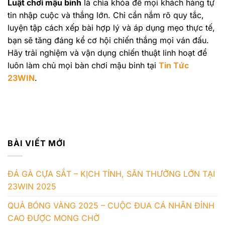
Luật chơi mậu binh
là chìa khóa để mọi khách hàng tự
tin nhập cuộc và thắng lớn. Chỉ cần nắm rõ quy tắc,
luyện tập cách xếp bài hợp lý và áp dụng mẹo thực tế,
bạn sẽ tăng đáng kể cơ hội chiến thắng mọi ván đấu.
Hãy trải nghiệm và vận dụng chiến thuật linh hoạt để
luôn làm chủ mọi bàn chơi mậu binh tại
Tin Tức
23WIN
.
BÀI VIẾT MỚI
ĐÁ GÀ CỰA SẮT – KỊCH TÍNH, SĂN THƯỞNG LỚN TẠI
23WIN 2025
QUẢ BÓNG VÀNG 2025 – CUỘC ĐUA CÁ NHÂN ĐỈNH
CAO ĐƯỢC MONG CHỜ