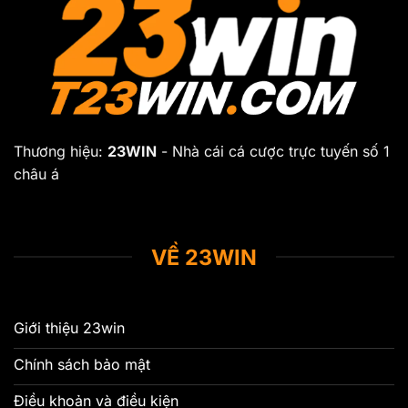
Thương hiệu:
23WIN
- Nhà cái cá cược trực tuyến số 1
châu á
VỀ 23WIN
Giới thiệu 23win
Chính sách bảo mật
Điều khoản và điều kiện