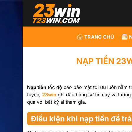
Bỏ
qua
nội
dung
TRANG CHỦ
NẠP TIỀN 23W
Nạp tiền
tốc độ cao bảo mật tối ưu luôn nằm tr
tuyến,
23win
ghi dấu bằng sự tin cậy và lượng
qua với bất kỳ ai tham gia.
Điều kiện khi nạp tiền để t