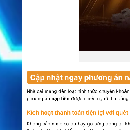
Cập nhật ngay phương án nạp
Nhà cái mang đến loạt hình thức chuyển khoản 
phương án
nạp tiền
được nhiều người tin dùng t
Kích hoạt thanh toán tiện lợi với qu
Không cần nhập số dư hay gõ từng dòng tài kho