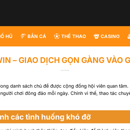
NỔ HŨ
BẮN CÁ
THỂ THAO
CASINO
IN – GIAO DỊCH GỌN GÀNG VÀO 
ong danh sách chủ đề được cộng đồng hội viên quan tâm. Với
 người chơi đông đảo mỗi ngày. Chính vì thế, thao tác chuy
ránh các tình huống khó đỡ