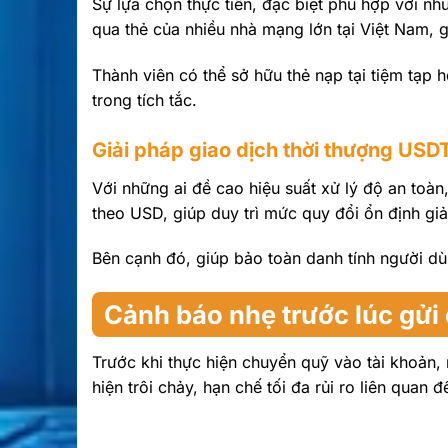
Sự lựa chọn thực tiễn, đặc biệt phù hợp với n
qua thẻ của nhiều nhà mạng lớn tại Việt Nam, 
Thành viên có thể sở hữu thẻ nạp tại tiệm tạp
trong tích tắc.
Giải pháp giao dịch thời thượng USD
Với những ai đề cao hiệu suất xử lý độ an toàn
theo USD, giúp duy trì mức quy đổi ổn định giả
Bên cạnh đó, giúp bảo toàn danh tính người dù
Cảnh báo nhẹ trước lúc gử
Trước khi thực hiện chuyển quỹ vào tài khoản,
hiện trôi chảy, hạn chế tối đa rủi ro liên quan 