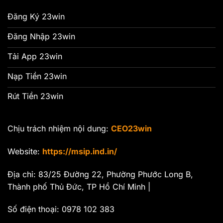
Đăng Ký 23win
Đăng Nhập 23win
Tải App 23win
Nạp Tiền 23win
Rút Tiền 23win
Chịu trách nhiệm nội dung:
CEO23win
Website:
https://msip.ind.in/
Địa chỉ:
83/25 Đường 22, Phường Phước Long B,
Thành phố Thủ Đức, TP Hồ Chí Minh
|
Số điện thoại:
0978 102 383