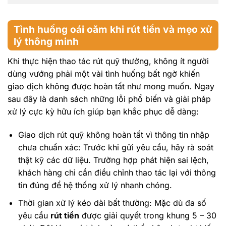
Tình huống oái oăm khi rút tiền và mẹo xử
lý thông minh
Khi thực hiện thao tác rút quỹ thưởng, không ít người
dùng vướng phải một vài tình huống bất ngờ khiến
giao dịch không được hoàn tất như mong muốn. Ngay
sau đây là danh sách những lỗi phổ biến và giải pháp
xử lý cực kỳ hữu ích giúp bạn khắc phục dễ dàng:
Giao dịch rút quỹ không hoàn tất vì thông tin nhập
chưa chuẩn xác: Trước khi gửi yêu cầu, hãy rà soát
thật kỹ các dữ liệu. Trường hợp phát hiện sai lệch,
khách hàng chỉ cần điều chỉnh thao tác lại với thông
tin đúng để hệ thống xử lý nhanh chóng.
Thời gian xử lý kéo dài bất thường: Mặc dù đa số
yêu cầu
rút tiền
được giải quyết trong khung 5 – 30