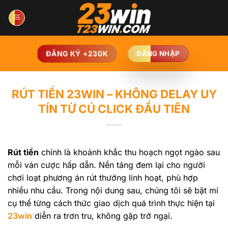
Bỏ
qua
nội
dung
ĐĂNG KÝ +230K
ĐĂNG NHẬP
RÚT TIỀN 23WIN – KHÔNG DELAY UY
TÍN TỪ CÚ CLICK ĐẦU TIÊN
Rút tiền
chính là khoảnh khắc thu hoạch ngọt ngào sau
mỗi ván cược hấp dẫn. Nền tảng đem lại cho người
chơi loạt phương án rút thưởng linh hoạt, phù hợp
nhiều nhu cầu. Trong nội dung sau, chúng tôi sẽ bật mí
cụ thể từng cách thức giao dịch quá trình thực hiện tại
23win
diễn ra trơn tru, không gặp trở ngại.