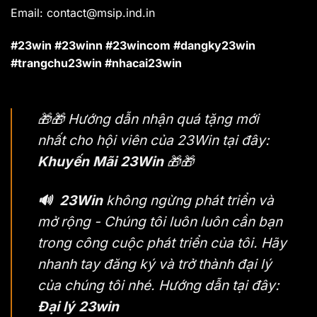
Email:
contact@msip.ind.in
#23win #23winn #23wincom #dangky23win
#trangchu23win #nhacai23win
🎁🎁 Hướng dẫn nhận quá tặng mới
nhất cho hội viên của 23Win tại đây:
Khuyến Mãi 23Win
🎁🎁
🔊 23Win
không ngừng phát triển và
mở rộng - Chúng tôi luôn luôn cần bạn
trong công cuộc phát triển của tôi. Hãy
nhanh tay đăng ký và trở thành đại lý
của chúng tôi nhé. Hướng dẫn tại đây:
Đại lý 23win