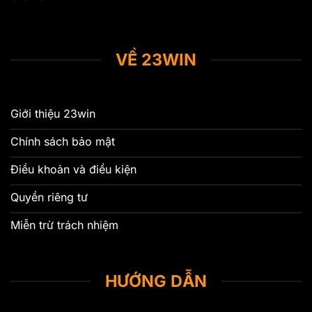
VỀ 23WIN
Giới thiệu 23win
Chính sách bảo mật
Điều khoản và điều kiện
Quyền riêng tư
Miễn trừ trách nhiệm
HƯỚNG DẪN