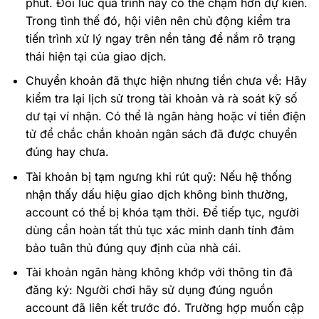
phút. Đôi lúc quá trình này có thể chậm hơn dự kiến.
Trong tình thế đó, hội viên nên chủ động kiểm tra
tiến trình xử lý ngay trên nền tảng để nắm rõ trạng
thái hiện tại của giao dịch.
Chuyển khoản đã thực hiện nhưng tiền chưa về: Hãy
kiểm tra lại lịch sử trong tài khoản và rà soát kỹ số
dư tại ví nhận. Có thể là ngân hàng hoặc ví tiền điện
tử để chắc chắn khoản ngân sách đã được chuyển
đúng hay chưa.
Tài khoản bị tạm ngưng khi rút quỹ: Nếu hệ thống
nhận thấy dấu hiệu giao dịch không bình thường,
account có thể bị khóa tạm thời. Để tiếp tục, người
dùng cần hoàn tất thủ tục xác minh danh tính đảm
bảo tuân thủ đúng quy định của nhà cái.
Tài khoản ngân hàng không khớp với thông tin đã
đăng ký: Người chơi hãy sử dụng đúng nguồn
account đã liên kết trước đó. Trường hợp muốn cập