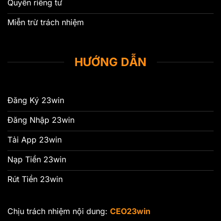
Quyền riêng tư
Miễn trừ trách nhiệm
HƯỚNG DẪN
Đăng Ký 23win
Đăng Nhập 23win
Tải App 23win
Nạp Tiền 23win
Rút Tiền 23win
Chịu trách nhiệm nội dung:
CEO23win