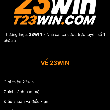
Thương hiệu:
23WIN
- Nhà cái cá cược trực tuyến số 1
châu á
VỀ 23WIN
Giới thiệu 23win
Chính sách bảo mật
Điều khoản và điều kiện