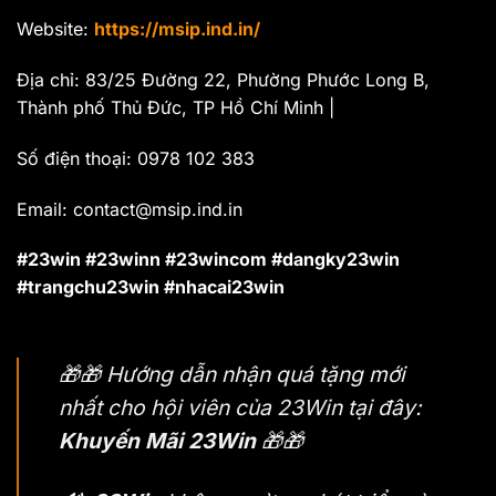
Website:
https://msip.ind.in/
Địa chỉ:
83/25 Đường 22, Phường Phước Long B,
Thành phố Thủ Đức, TP Hồ Chí Minh
|
Số điện thoại:
0978 102 383
Email:
contact@msip.ind.in
#23win #23winn #23wincom #dangky23win
#trangchu23win #nhacai23win
🎁🎁 Hướng dẫn nhận quá tặng mới
nhất cho hội viên của 23Win tại đây:
Khuyến Mãi 23Win
🎁🎁