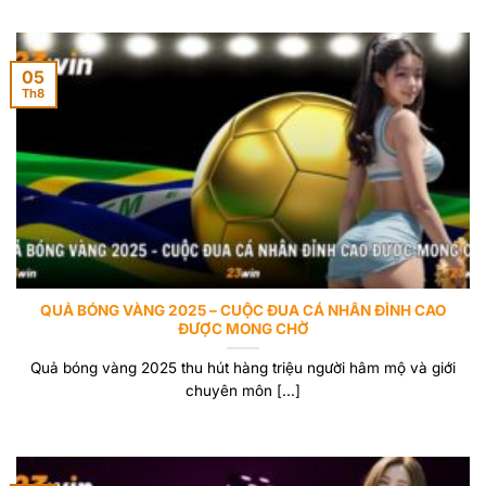
05
Th8
QUẢ BÓNG VÀNG 2025 – CUỘC ĐUA CÁ NHÂN ĐỈNH CAO
ĐƯỢC MONG CHỜ
Quả bóng vàng 2025 thu hút hàng triệu người hâm mộ và giới
chuyên môn [...]