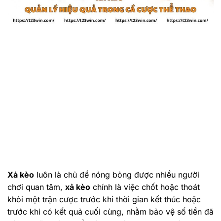
Xả kèo
luôn là chủ đề nóng bỏng được nhiều người
chơi quan tâm,
xả kèo
chính là việc chốt hoặc thoát
khỏi một trận cược trước khi thời gian kết thúc hoặc
trước khi có kết quả cuối cùng, nhằm bảo vệ số tiền đã