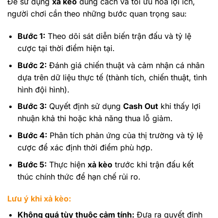
Để sử dụng
xả kèo
đúng cách và tối ưu hóa lợi ích,
người chơi cần theo những bước quan trọng sau:
Bước 1:
Theo dõi sát diễn biến trận đấu và tỷ lệ
cược tại thời điểm hiện tại.
Bước 2:
Đánh giá chiến thuật và cảm nhận cá nhân
dựa trên dữ liệu thực tế (thành tích, chiến thuật, tình
hình đội hình).
Bước 3:
Quyết định sử dụng
Cash Out
khi thấy lợi
nhuận khả thi hoặc khả năng thua lỗ giảm.
Bước 4:
Phân tích phản ứng của thị trường và tỷ lệ
cược để xác định thời điểm phù hợp.
Bước 5:
Thực hiện
xả kèo
trước khi trận đấu kết
thúc chính thức để hạn chế rủi ro.
Lưu ý khi xả kèo:
Không quá tùy thuộc cảm tính:
Đưa ra quyết định