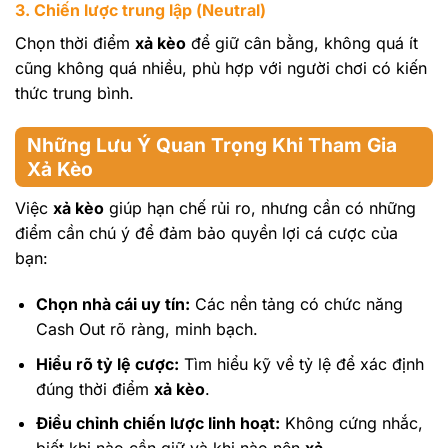
3. Chiến lược trung lập (Neutral)
Chọn thời điểm
xả kèo
để giữ cân bằng, không quá ít
cũng không quá nhiều, phù hợp với người chơi có kiến
thức trung bình.
Những Lưu Ý Quan Trọng Khi Tham Gia
Xả Kèo
Việc
xả kèo
giúp hạn chế rủi ro, nhưng cần có những
điểm cần chú ý để đảm bảo quyền lợi cá cược của
bạn:
Chọn nhà cái uy tín:
Các nền tảng có chức năng
Cash Out rõ ràng, minh bạch.
Hiểu rõ tỷ lệ cược:
Tìm hiểu kỹ về tỷ lệ để xác định
đúng thời điểm
xả kèo
.
Điều chỉnh chiến lược linh hoạt:
Không cứng nhắc,