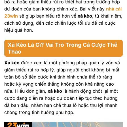
bỏ ra hoặc giảm thiểu rủi ro thiệt hại trong trường hợp
dự đoán của bạn không chính xác. Bài viết này
nhà cái
23win
sẽ giúp bạn hiểu rõ hơn về
xả kèo
, từ khái niệm,
cách sử dụng, đến các chiến lược tối ưu để cá cược
hiệu quả hơn.
Xả Kèo Là Gì? Vai Trò Trong Cá Cược Thể
Thao
Xả kèo
được xem là một phương pháp quản lý vốn và
giảm thiểu rủi ro hợp lý, giúp người chơi không bị mất
toàn bộ số tiền cược khi tình hình chưa thể rõ ràng
hoặc kỳ vọng chiến thắng không còn khả năng cao
nữa. Hiểu đơn giản,
xả kèo
là hành động chốt lại một
cược đang diễn ra hoặc dự đoán tiếp tục theo hướng
đã ban đầu, nhằm hạn chế thua lỗ hoặc thu lợi nhanh
chóng trong tình huống phù hợp.