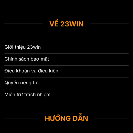
VỀ 23WIN
Giới thiệu 23win
Chính sách bảo mật
Điều khoản và điều kiện
Quyền riêng tư
Miễn trừ trách nhiệm
HƯỚNG DẪN