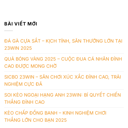
BÀI VIẾT MỚI
ĐÁ GÀ CỰA SẮT – KỊCH TÍNH, SĂN THƯỞNG LỚN TẠI
23WIN 2025
QUẢ BÓNG VÀNG 2025 – CUỘC ĐUA CÁ NHÂN ĐỈNH
CAO ĐƯỢC MONG CHỜ
SICBO 23WIN – SÂN CHƠI XÚC XẮC ĐỈNH CAO, TRẢI
NGHIỆM CỰC ĐÃ
SOI KÈO NGOẠI HẠNG ANH 23WIN: BÍ QUYẾT CHIẾN
THẮNG ĐỈNH CAO
KÈO CHẤP ĐỒNG BANH – KINH NGHIỆM CHƠI
THẮNG LỚN CHO BẠN 2025