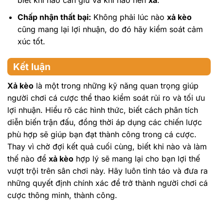
biết khi nào cần giữ và khi nào nên
xả
.
Chấp nhận thất bại:
Không phải lúc nào
xả kèo
cũng mang lại lợi nhuận, do đó hãy kiểm soát cảm
xúc tốt.
Kết luận
Xả kèo
là một trong những kỹ năng quan trọng giúp
người chơi cá cược thể thao kiểm soát rủi ro và tối ưu
lợi nhuận. Hiểu rõ các hình thức, biết cách phân tích
diễn biến trận đấu, đồng thời áp dụng các chiến lược
phù hợp sẽ giúp bạn đạt thành công trong cá cược.
Thay vì chờ đợi kết quả cuối cùng, biết khi nào và làm
thế nào để
xả kèo
hợp lý sẽ mang lại cho bạn lợi thế
vượt trội trên sân chơi này. Hãy luôn tỉnh táo và đưa ra
những quyết định chính xác để trở thành người chơi cá
cược thông minh, thành công.