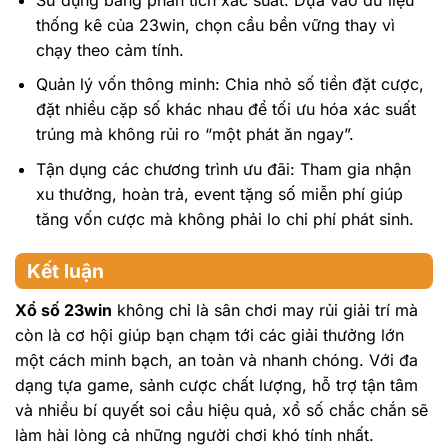
thống kê của 23win, chọn cầu bền vững thay vì
chạy theo cảm tính.
Quản lý vốn thông minh: Chia nhỏ số tiền đặt cược,
đặt nhiều cặp số khác nhau để tối ưu hóa xác suất
trúng mà không rủi ro “một phát ăn ngay”.
Tận dụng các chương trình ưu đãi: Tham gia nhận
xu thưởng, hoàn trả, event tặng số miễn phí giúp
tăng vốn cược mà không phải lo chi phí phát sinh.
Kết luận
Xổ số 23win
không chỉ là sân chơi may rủi giải trí mà
còn là cơ hội giúp bạn chạm tới các giải thưởng lớn
một cách minh bạch, an toàn và nhanh chóng. Với đa
dạng tựa game, sảnh cược chất lượng, hỗ trợ tận tâm
và nhiều bí quyết soi cầu hiệu quả, xổ số chắc chắn sẽ
làm hài lòng cả những người chơi khó tính nhất.