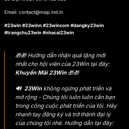
Email:
contact@msip.ind.in
#23win #23winn #23wincom #dangky23win
#trangchu23win #nhacai23win
🎁🎁 Hướng dẫn nhận quá tặng mới
nhất cho hội viên của 23Win tại đây:
Khuyến Mãi 23Win
🎁🎁
🔊 23Win
không ngừng phát triển và
mở rộng - Chúng tôi luôn luôn cần bạn
trong công cuộc phát triển của tôi. Hãy
nhanh tay đăng ký và trở thành đại lý
của chúng tôi nhé. Hướng dẫn tại đây: