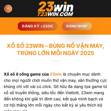
Bỏ
qua
nội
dung
ĐĂNG KÝ +230K
ĐĂNG NHẬP
XỔ SỐ 23WIN – BÙNG NỔ VẬN MAY,
TRÚNG LỚN MỖI NGÀY 2025
Xổ số ở cổng game của
23win
là chuyên mục dành
cho mọi người chơi muốn thử vận may, săn thưởng cực
khủng chỉ với vài cú click. Sở hữu đa dạng tựa game từ
xổ số truyền thống, siêu tốc đến Vietlott, 23win mang
đến không khí giải trí đỉnh cao, kết quả minh bạch và
cơ hội thắng lớn mỗi ngày cho bất kỳ ai yêu thích bộ