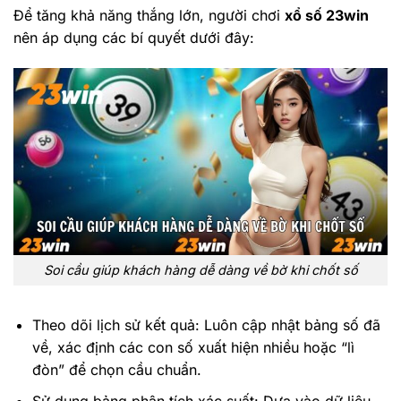
Để tăng khả năng thắng lớn, người chơi
xổ số 23win
nên áp dụng các bí quyết dưới đây:
Soi cầu giúp khách hàng dễ dàng về bờ khi chốt số
Theo dõi lịch sử kết quả: Luôn cập nhật bảng số đã
về, xác định các con số xuất hiện nhiều hoặc “lì
đòn” để chọn cầu chuẩn.
Sử dụng bảng phân tích xác suất: Dựa vào dữ liệu