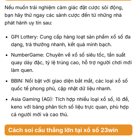
Nếu muốn trải nghiệm cảm giác đặt cược sôi động,
bạn hãy thử ngay các sảnh cược đến từ những nhà
phát hành uy tín sau:
GPI Lottery: Cung cấp hàng loạt sản phẩm xổ số đa
dạng, trả thưởng nhanh, kết quả minh bạch.
NumberGame: Chuyên về xổ số siêu tốc, tần suất
quay dày đặc, tỷ lệ trúng cao, hỗ trợ người chơi mới
làm quen.
BBIN: Nổi bật với giao diện bắt mắt, các loại xổ số
quốc tế phong phú, cập nhật dữ liệu nhanh.
Asia Gaming (AG): Tích hợp nhiều loại xổ số, lô đề,
keno với bảng phân tích số liệu trực quan, phù hợp
cả người mới và cao thủ.
Cách soi cầu thắng lớn tại xổ số 23win