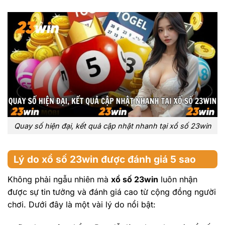
Quay số hiện đại, kết quả cập nhật nhanh tại xổ số 23win
Lý do xổ số 23win được đánh giá 5 sao
Không phải ngẫu nhiên mà
xổ số 23win
luôn nhận
được sự tin tưởng và đánh giá cao từ cộng đồng người
chơi. Dưới đây là một vài lý do nổi bật: