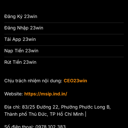
Đăng Ký 23win
Đăng Nhập 23win
Tải App 23win
Nạp Tiền 23win
Rút Tiền 23win
Chịu trách nhiệm nội dung:
CEO23win
Website:
https://msip.ind.in/
Địa chỉ:
83/25 Đường 22, Phường Phước Long B,
Thành phố Thủ Đức, TP Hồ Chí Minh
|
Số điện thoại:
0978 102 383